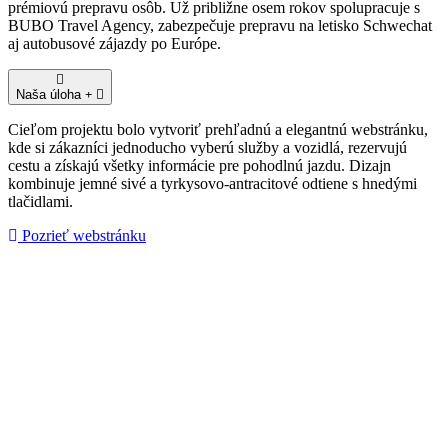
prémiovú prepravu osôb. Už približne osem rokov spolupracuje s
BUBO Travel Agency, zabezpečuje prepravu na letisko Schwechat
aj autobusové zájazdy po Európe.
Naša úloha
Cieľom projektu bolo vytvoriť prehľadnú a elegantnú webstránku,
kde si zákazníci jednoducho vyberú služby a vozidlá, rezervujú
cestu a získajú všetky informácie pre pohodlnú jazdu. Dizajn
kombinuje jemné sivé a tyrkysovo-antracitové odtiene s hnedými
tlačidlami.
Pozrieť webstránku