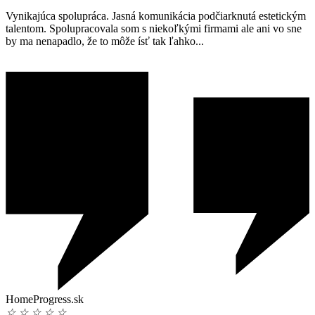
Vynikajúca spolupráca. Jasná komunikácia podčiarknutá estetickým
talentom. Spolupracovala som s niekoľkými firmami ale ani vo sne
by ma nenapadlo, že to môže ísť tak ľahko...
HomeProgress.sk
☆
☆
☆
☆
☆