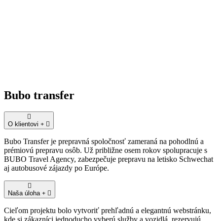
Bubo transfer
O klientovi
Bubo Transfer je prepravná spoločnosť zameraná na pohodlnú a
prémiovú prepravu osôb. Už približne osem rokov spolupracuje s
BUBO Travel Agency, zabezpečuje prepravu na letisko Schwechat
aj autobusové zájazdy po Európe.
Naša úloha
Cieľom projektu bolo vytvoriť prehľadnú a elegantnú webstránku,
kde si zákazníci jednoducho vyberú služby a vozidlá, rezervujú