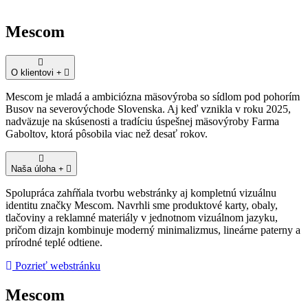
Mescom
O klientovi
Mescom je mladá a ambiciózna mäsovýroba so sídlom pod pohorím
Busov na severovýchode Slovenska. Aj keď vznikla v roku 2025,
nadväzuje na skúsenosti a tradíciu úspešnej mäsovýroby Farma
Gaboltov, ktorá pôsobila viac než desať rokov.
Naša úloha
Spolupráca zahŕňala tvorbu webstránky aj kompletnú vizuálnu
identitu značky Mescom. Navrhli sme produktové karty, obaly,
tlačoviny a reklamné materiály v jednotnom vizuálnom jazyku,
pričom dizajn kombinuje moderný minimalizmus, lineárne paterny a
prírodné teplé odtiene.
Pozrieť webstránku
Mescom