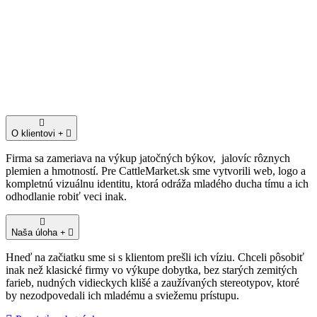
O klientovi
Firma sa zameriava na výkup jatočných býkov, jalovíc rôznych
plemien a hmotností. Pre CattleMarket.sk sme vytvorili web, logo a
kompletnú vizuálnu identitu, ktorá odráža mladého ducha tímu a ich
odhodlanie robiť veci inak.
Naša úloha
Hneď na začiatku sme si s klientom prešli ich víziu. Chceli pôsobiť
inak než klasické firmy vo výkupe dobytka, bez starých zemitých
farieb, nudných vidieckych klišé a zaužívaných stereotypov, ktoré
by nezodpovedali ich mladému a sviežemu prístupu.