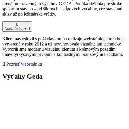
prenájom stavebných výťahov GEDA. Ponúka riešenia pre široké
spektrum stavieb – od šikmých a stĺpových výťahov, cez stavebné
sklzy až po lešenárske vrátky.
Naša úloha
Klient nás oslovil s požiadavkou na redizajn webstránky, ktorá bola
vytvorená v roku 2012 a už nevyhovovala vizuálne ani technicky.
Vytvorili sme modernú vizuálnu identitu s krémovým pozadím,
tmavotyrkysovými prvkami a kontrastnými oranžovými tlačidlami.
Pozrieť webstránku
Výťahy Geda