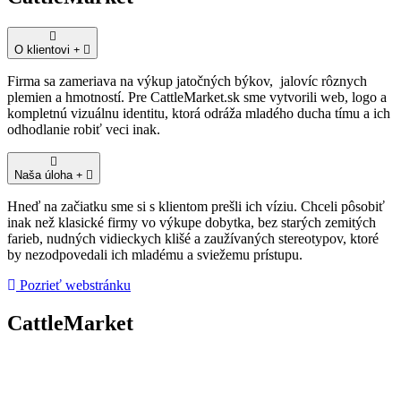
O klientovi
Firma sa zameriava na výkup jatočných býkov, jalovíc rôznych
plemien a hmotností. Pre CattleMarket.sk sme vytvorili web, logo a
kompletnú vizuálnu identitu, ktorá odráža mladého ducha tímu a ich
odhodlanie robiť veci inak.
Naša úloha
Hneď na začiatku sme si s klientom prešli ich víziu. Chceli pôsobiť
inak než klasické firmy vo výkupe dobytka, bez starých zemitých
farieb, nudných vidieckych klišé a zaužívaných stereotypov, ktoré
by nezodpovedali ich mladému a sviežemu prístupu.
Pozrieť webstránku
CattleMarket