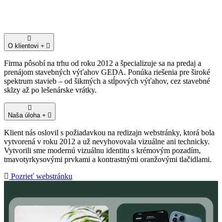
O klientovi
Firma pôsobí na trhu od roku 2012 a špecializuje sa na predaj a
prenájom stavebných výťahov GEDA. Ponúka riešenia pre široké
spektrum stavieb – od šikmých a stĺpových výťahov, cez stavebné
sklzy až po lešenárske vrátky.
Naša úloha
Klient nás oslovil s požiadavkou na redizajn webstránky, ktorá bola
vytvorená v roku 2012 a už nevyhovovala vizuálne ani technicky.
Vytvorili sme modernú vizuálnu identitu s krémovým pozadím,
tmavotyrkysovými prvkami a kontrastnými oranžovými tlačidlami.
Pozrieť webstránku