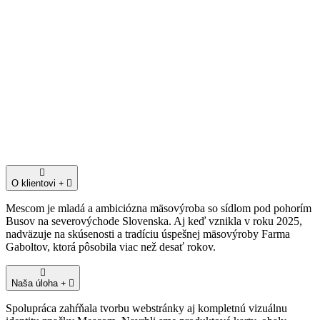
O klientovi
Mescom je mladá a ambiciózna mäsovýroba so sídlom pod pohorím
Busov na severovýchode Slovenska. Aj keď vznikla v roku 2025,
nadväzuje na skúsenosti a tradíciu úspešnej mäsovýroby Farma
Gaboltov, ktorá pôsobila viac než desať rokov.
Naša úloha
Spolupráca zahŕňala tvorbu webstránky aj kompletnú vizuálnu