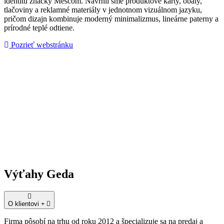
identitu značky Mescom. Navrhli sme produktové karty, obaly,
tlačoviny a reklamné materiály v jednotnom vizuálnom jazyku,
pričom dizajn kombinuje moderný minimalizmus, lineárne paterny a
prírodné teplé odtiene.
Pozrieť webstránku
Výťahy Geda
O klientovi
Firma pôsobí na trhu od roku 2012 a špecializuje sa na predaj a