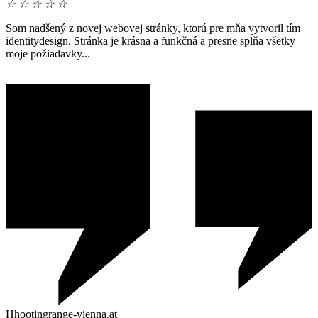
☆
☆
☆
☆
☆
Som nadšený z novej webovej stránky, ktorú pre mňa vytvoril tím
identitydesign. Stránka je krásna a funkčná a presne spĺňa všetky
moje požiadavky...
Hhootingrange-vienna.at